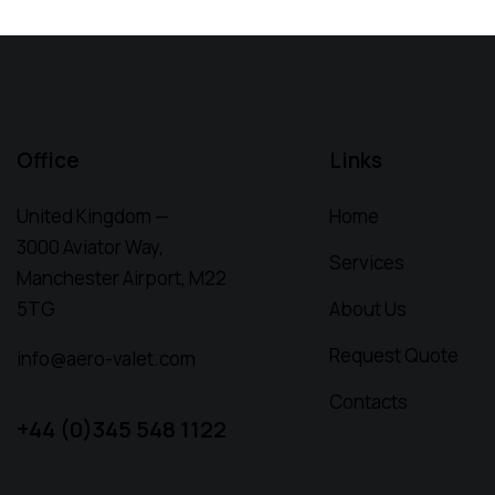
Office
Links
United Kingdom —
Home
3000 Aviator Way,
Services
Manchester Airport, M22
5TG
About Us
Request Quote
info@aero-valet.com
Contacts
+44 (0)345 548 1122