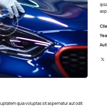
ips
asp
Cli
Yea
Aut
uptatem quia voluptas sit aspernatur aut odit