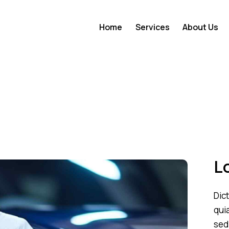
Home
Services
About Us
L
Dic
quia
sed